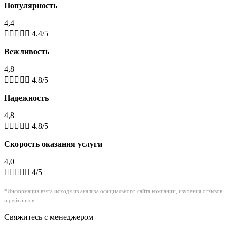
Популярность
4,4





4.4/5
Вежливость
4,8





4.8/5
Надежность
4,8





4.8/5
Скорость оказания услуги
4,0





4/5
*Информация взята исходя из анализа официального сайта компании, изучения отзывов
и рейтингов.
Свяжитесь с менеджером