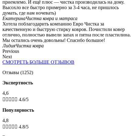
приемлемо. И ещё плюс — чистка производилась на дому.
Высохло все быстро примерно за 3-4 часа, не пришлось
думать, где нам ночевать)
Екатерина
Чистка ковра и матраса
Хотела поблагодарить компанию Евро Чистка за
качественную и быструю стирку ковров. Почистили ковер
отлично, полностью вывели запах и пятна после пластилина.
Мы остались очень довольны! Спасибо большое!
Лидия
Чистка ковра
Previous
Next
СМОТРЕТЬ БОЛЬШЕ ОТЗЫВОВ
Отзывы (1252)
Экспертность
4,6





4.6/5
Популярность
4,8





4.8/5