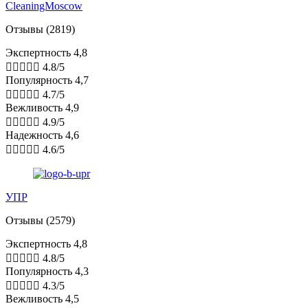
CleaningMoscow
Отзывы (2819)
Экспертность 4,8





4.8/5
Популярность 4,7





4.7/5
Вежливость 4,9





4.9/5
Надежность 4,6





4.6/5
УПР
Отзывы (2579)
Экспертность 4,8





4.8/5
Популярность 4,3





4.3/5
Вежливость 4,5