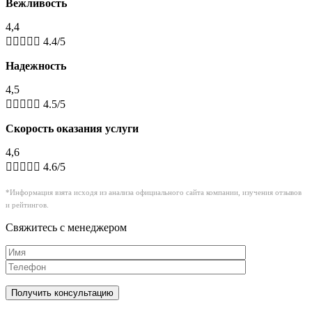
Вежливость
4,4





4.4/5
Надежность
4,5





4.5/5
Скорость оказания услуги
4,6





4.6/5
*Информация взята исходя из анализа официального сайта компании, изучения отзывов
и рейтингов.
Свяжитесь с менеджером