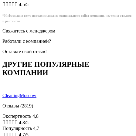





4.5/5
*Информация взята исходя из анализа официального сайта компании, изучения отзывов
и рейтингов.
Свяжитесь с менеджером
Работали с компанией?
Оставьте свой отзыв!
ДРУГИЕ ПОПУЛЯРНЫЕ
КОМПАНИИ
CleaningMoscow
Отзывы (2819)
Экспертность 4,8





4.8/5
Популярность 4,7





4.7/5