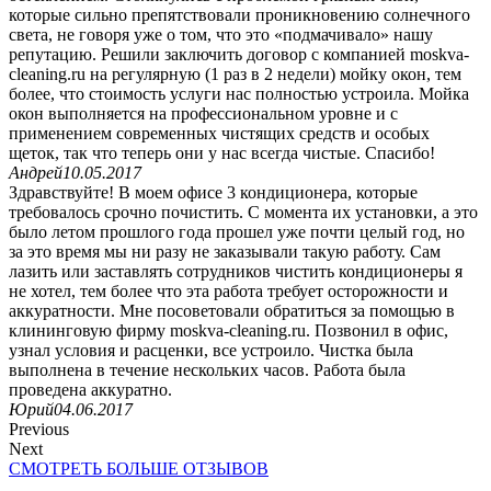
которые сильно препятствовали проникновению солнечного
света, не говоря уже о том, что это «подмачивало» нашу
репутацию. Решили заключить договор с компанией moskva-
cleaning.ru на регулярную (1 раз в 2 недели) мойку окон, тем
более, что стоимость услуги нас полностью устроила. Мойка
окон выполняется на профессиональном уровне и с
применением современных чистящих средств и особых
щеток, так что теперь они у нас всегда чистые. Спасибо!
Андрей
10.05.2017
Здравствуйте! В моем офисе 3 кондиционера, которые
требовалось срочно почистить. С момента их установки, а это
было летом прошлого года прошел уже почти целый год, но
за это время мы ни разу не заказывали такую работу. Сам
лазить или заставлять сотрудников чистить кондиционеры я
не хотел, тем более что эта работа требует осторожности и
аккуратности. Мне посоветовали обратиться за помощью в
клининговую фирму moskva-cleaning.ru. Позвонил в офис,
узнал условия и расценки, все устроило. Чистка была
выполнена в течение нескольких часов. Работа была
проведена аккуратно.
Юрий
04.06.2017
Previous
Next
СМОТРЕТЬ БОЛЬШЕ ОТЗЫВОВ