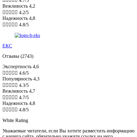





4.7/5
Вежливость 4,2





4.2/5
Надежность 4,8





4.8/5
ЕКС
Отзывы (2743)
Экспертность 4,6





4.6/5
Популярность 4,3





4.3/5
Вежливость 4,7





4.7/5
Надежность 4,8





4.8/5
White Rating
Увaжaeмыe читaтeли, ecли Bы xoтитe paзмecтить инфopмaцию
c нaшeгo caйтa, oбязaтeльнo укaжитe ccылку нa нeгo