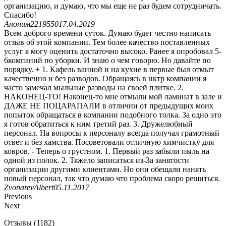
организацию, и думаю, что мы еще не раз будем сотрудничать.
Спасибо!
Аноним2219550
17.04.2019
Всем доброго времени суток. Думаю будет честно написать
отзыв об этой компании. Тем более качество поставленных
услуг я могу оценить достаточно высоко. Ранее я опробовал 5-
6компаний по уборки. И знаю о чем говорю. Но давайте по
порядку. + 1. Кафель ванной и на кухне в первые был отмыт
качественно и без разводов. Обращаясь в нктр компании я
часто замечал мыльные разводы на своей плитке. 2.
НАКОНЕЦ-ТО! Наконец-то мне отмыли мой ламинат в зале и
ДАЖЕ НЕ ПОЦАРАПАЛИ в отличии от предыдущих моих
попыток обращаться в компании подобного толка. За одно это
я готов обратиться к ним третий раз. 3. Дружелюбный
персонал. На вопросы к персоналу всегда получал грамотный
ответ и без хамства. Посоветовали отличную химчистку для
ковров. - Теперь о грустном. 1. Первый раз забыли пыль на
одной из полок. 2. Тяжело записаться из-За занятости
организации другими клиентами. Но они обещали нанять
новый персонал, так что думаю что проблема скоро решиться.
ZvonarevAlbert
05.11.2017
Previous
Next
Отзывы (1182)