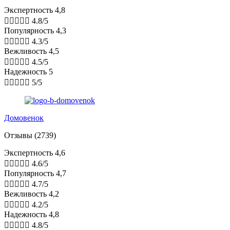
Экспертность 4,8





4.8/5
Популярность 4,3





4.3/5
Вежливость 4,5





4.5/5
Надежность 5





5/5
Домовенок
Отзывы (2739)
Экспертность 4,6





4.6/5
Популярность 4,7





4.7/5
Вежливость 4,2





4.2/5
Надежность 4,8





4.8/5