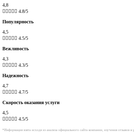
4,8





4.8/5
Популярность
4,5





4.5/5
Вежливость
4,3





4.3/5
Надежность
4,7





4.7/5
Скорость оказания услуги
4,5





4.5/5
*Информация взята исходя из анализа официального сайта компании, изучения отзывов и 