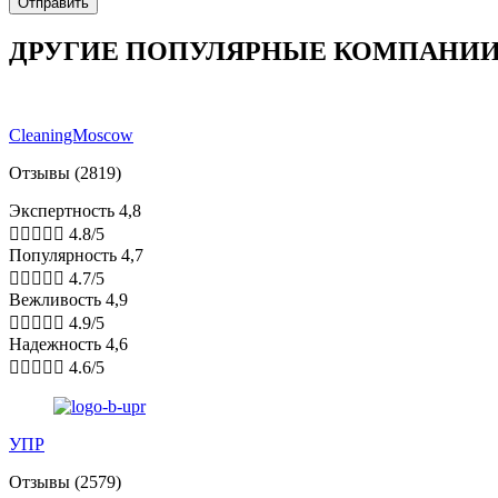
ДРУГИЕ ПОПУЛЯРНЫЕ КОМПАНИ
CleaningMoscow
Отзывы (2819)
Экспертность 4,8





4.8/5
Популярность 4,7





4.7/5
Вежливость 4,9





4.9/5
Надежность 4,6





4.6/5
УПР
Отзывы (2579)