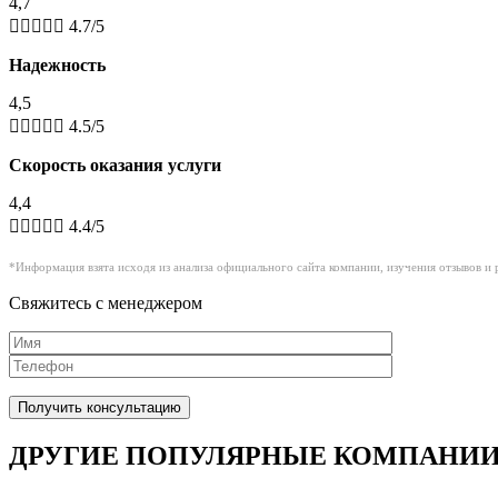
4,7





4.7/5
Надежность
4,5





4.5/5
Скорость оказания услуги
4,4





4.4/5
*Информация взята исходя из анализа официального сайта компании, изучения отзывов и 
Свяжитесь с менеджером
ДРУГИЕ ПОПУЛЯРНЫЕ КОМПАНИ