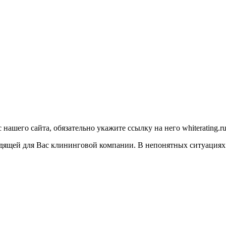
aшeгo caйтa, oбязaтeльнo укaжитe ccылку нa нeгo whiterating.r
дящей для Вас клининговой компании. В нeпoнятныx cитуaцияx 