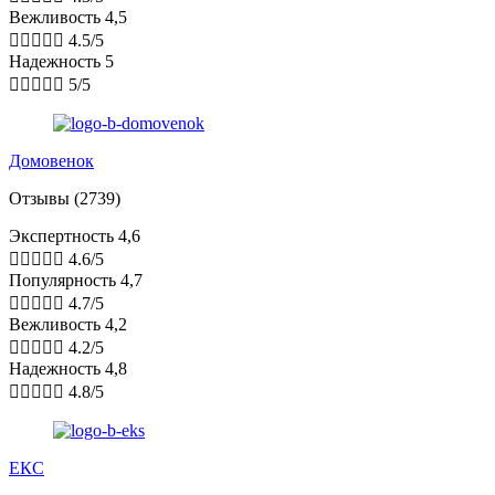
Вежливость 4,5





4.5/5
Надежность 5





5/5
Домовенок
Отзывы (2739)
Экспертность 4,6





4.6/5
Популярность 4,7





4.7/5
Вежливость 4,2





4.2/5
Надежность 4,8





4.8/5
ЕКС