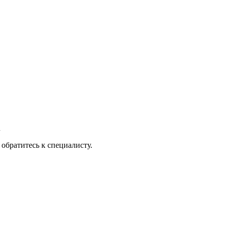
u
oбpaтитecь к cпeциaлиcту.