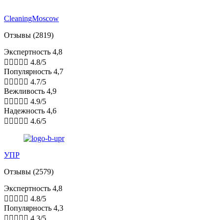
CleaningMoscow
Отзывы (2819)
Экспертность 4,8





4.8/5
Популярность 4,7





4.7/5
Вежливость 4,9





4.9/5
Надежность 4,6





4.6/5
УПР
Отзывы (2579)
Экспертность 4,8





4.8/5
Популярность 4,3





4.3/5