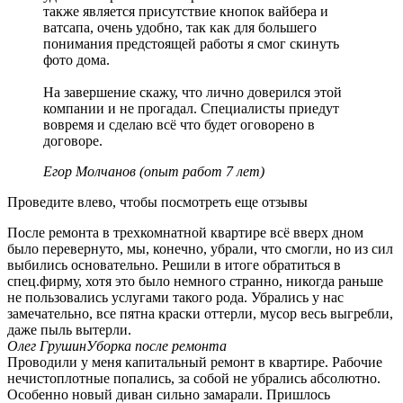
также является присутствие кнопок вайбера и
ватсапа, очень удобно, так как для большего
понимания предстоящей работы я смог скинуть
фото дома.
На завершение скажу, что лично доверился этой
компании и не прогадал. Специалисты приедут
вовремя и сделаю всё что будет оговорено в
договоре.
Егор Молчанов (опыт работ 7 лет)
Проведите влево, чтобы посмотреть еще отзывы
После ремонта в трехкомнатной квартире всё вверх дном
было перевернуто, мы, конечно, убрали, что смогли, но из сил
выбились основательно. Решили в итоге обратиться в
спец.фирму, хотя это было немного странно, никогда раньше
не пользовались услугами такого рода. Убрались у нас
замечательно, все пятна краски оттерли, мусор весь выгребли,
даже пыль вытерли.
Олег Грушин
Уборка после ремонта
Проводили у меня капитальный ремонт в квартире. Рабочие
нечистоплотные попались, за собой не убрались абсолютно.
Особенно новый диван сильно замарали. Пришлось