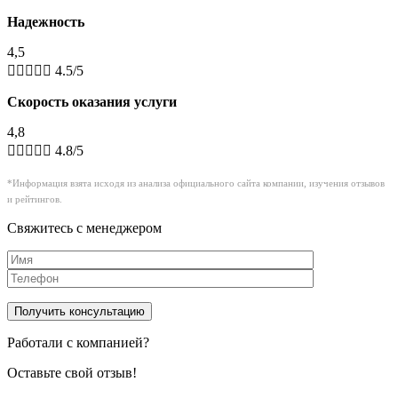
Надежность
4,5





4.5/5
Скорость оказания услуги
4,8





4.8/5
*Информация взята исходя из анализа официального сайта компании, изучения отзывов
и рейтингов.
Свяжитесь с менеджером
Работали с компанией?
Оставьте свой отзыв!