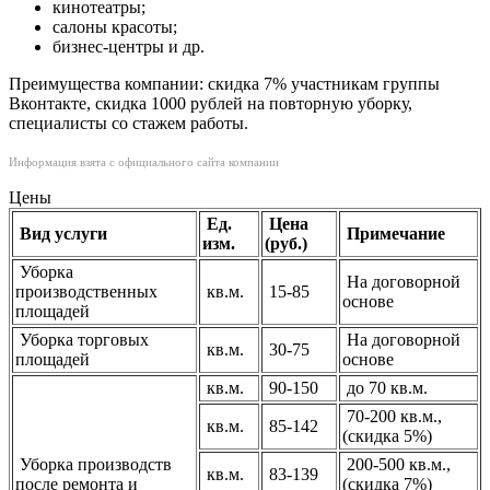
кинотеатры;
салоны красоты;
бизнес-центры и др.
Преимущества компании: скидка 7% участникам группы
Вконтакте, скидка 1000 рублей на повторную уборку,
специалисты со стажем работы.
Информация взята с официального сайта компании
Цены
Ед.
Цена
Вид услуги
Примечание
изм.
(руб.)
Уборка
На договорной
производственных
кв.м.
15-85
основе
площадей
Уборка торговых
На договорной
кв.м.
30-75
площадей
основе
кв.м.
90-150
до 70 кв.м.
70-200 кв.м.,
кв.м.
85-142
(скидка 5%)
Уборка производств
200-500 кв.м.,
кв.м.
83-139
после ремонта и
(скидка 7%)