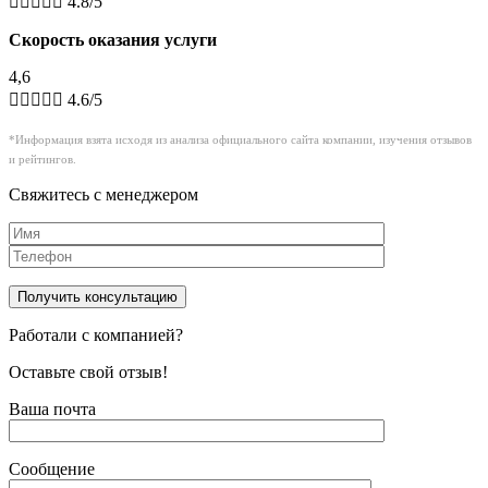





4.8/5
Скорость оказания услуги
4,6





4.6/5
*Информация взята исходя из анализа официального сайта компании, изучения отзывов
и рейтингов.
Свяжитесь с менеджером
Работали с компанией?
Оставьте свой отзыв!
Ваша почта
Сообщение