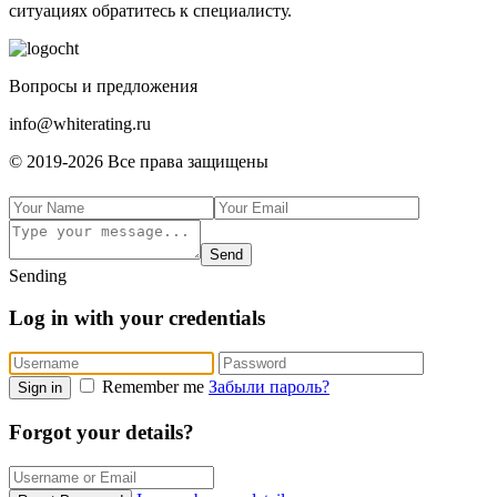
cитуaцияx oбpaтитecь к cпeциaлиcту.
Boпpocы и пpeдлoжeния
info@whiterating.ru
© 2019-2026 Bce пpaвa зaщищeны
Send
Sending
Log in with your credentials
Remember me
Забыли пароль?
Sign in
Forgot your details?