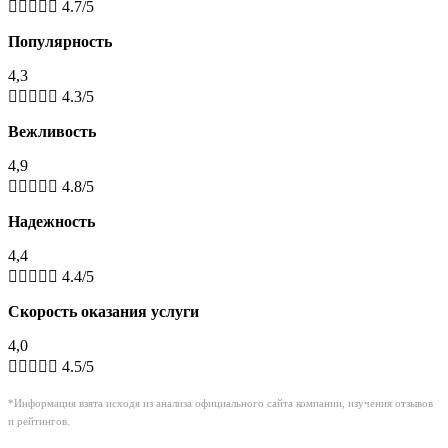





4.7/5
Популярность
4,3





4.3/5
Вежливость
4,9





4.8/5
Надежность
4,4





4.4/5
Скорость оказания услуги
4,0





4.5/5
*Информация взята исходя из анализа официального сайта компании, изучения отзывов
и рейтингов.