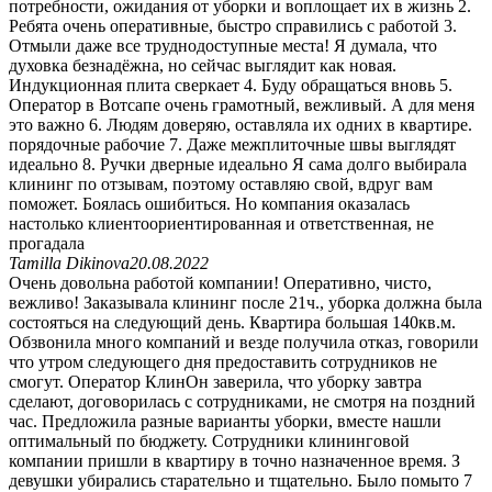
потребности, ожидания от уборки и воплощает их в жизнь 2.
Ребята очень оперативные, быстро справились с работой 3.
Отмыли даже все труднодоступные места! Я думала, что
духовка безнадёжна, но сейчас выглядит как новая.
Индукционная плита сверкает 4. Буду обращаться вновь 5.
Оператор в Вотсапе очень грамотный, вежливый. А для меня
это важно 6. Людям доверяю, оставляла их одних в квартире.
порядочные рабочие 7. Даже межплиточные швы выглядят
идеально 8. Ручки дверные идеально Я сама долго выбирала
клининг по отзывам, поэтому оставляю свой, вдруг вам
поможет. Боялась ошибиться. Но компания оказалась
настолько клиентоориентированная и ответственная, не
прогадала
Tamilla Dikinova
20.08.2022
Очень довольна работой компании! Оперативно, чисто,
вежливо! Заказывала клининг после 21ч., уборка должна была
состояться на следующий день. Квартира большая 140кв.м.
Обзвонила много компаний и везде получила отказ, говорили
что утром следующего дня предоставить сотрудников не
смогут. Оператор КлинОн заверила, что уборку завтра
сделают, договорилась с сотрудниками, не смотря на поздний
час. Предложила разные варианты уборки, вместе нашли
оптимальный по бюджету. Сотрудники клининговой
компании пришли в квартиру в точно назначенное время. З
девушки убирались старательно и тщательно. Было помыто 7