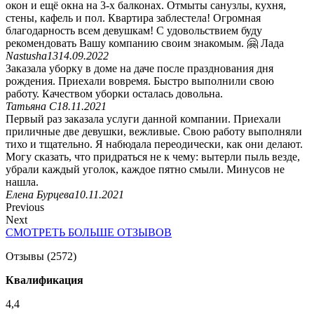
окон и ещё окна на 3-х балконах. Отмыты санузлы, кухня,
стены, кафель и пол. Квартира заблестела! Огромная
благодарность всем девушкам! С удовольствием буду
рекомендовать Вашу компанию своим знакомым. 🤗 Лада
Nastusha13
14.09.2022
Заказала уборку в доме на даче после празднования дня
рождения. Приехали вовремя. Быстро выполнили свою
работу. Качеством уборки осталась довольна.
Татьяна С
18.11.2021
Первый раз заказала услуги данной компании. Приехали
приличные две девушки, вежливые. Свою работу выполняли
тихо и тщательно. Я набюдала переодически, как они делают.
Могу сказать, что придраться не к чему: вытерли пыль везде,
убрали каждый уголок, каждое пятно смыли. Минусов не
нашла.
Елена Бурцева
10.11.2021
Previous
Next
СМОТРЕТЬ БОЛЬШЕ ОТЗЫВОВ
Отзывы (2572)
Квалификация
4,4