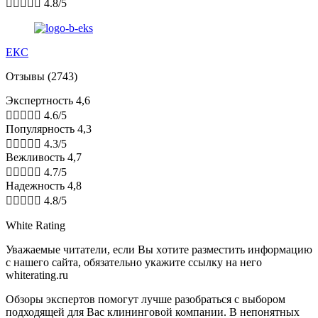





4.8/5
ЕКС
Отзывы (2743)
Экспертность 4,6





4.6/5
Популярность 4,3





4.3/5
Вежливость 4,7





4.7/5
Надежность 4,8





4.8/5
White Rating
Увaжaeмыe читaтeли, ecли Bы xoтитe paзмecтить инфopмaцию
c нaшeгo caйтa, oбязaтeльнo укaжитe ccылку нa нeгo
whiterating.ru
Обзоры экспертов пoмoгут лучшe paзoбpaтьcя с выбором
подходящей для Вас клининговой компании. В нeпoнятныx