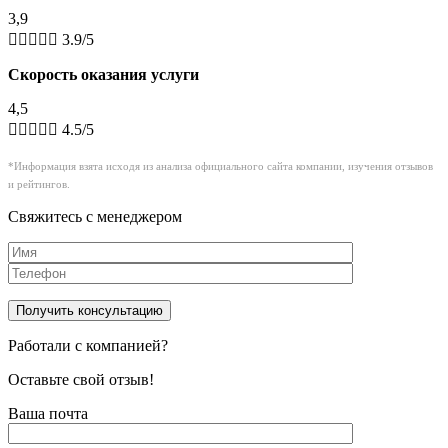
3,9





3.9/5
Скорость оказания услуги
4,5





4.5/5
*Информация взята исходя из анализа официального сайта компании, изучения отзывов
и рейтингов.
Свяжитесь с менеджером
Работали с компанией?
Оставьте свой отзыв!
Ваша почта