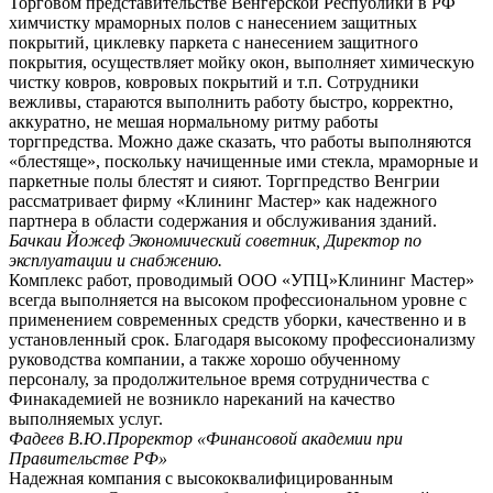
Торговом представительстве Венгерской Республики в РФ
химчистку мраморных полов с нанесением защитных
покрытий, циклевку паркета с нанесением защитного
покрытия, осуществляет мойку окон, выполняет химическую
чистку ковров, ковровых покрытий и т.п. Сотрудники
вежливы, стараются выполнить работу быстро, корректно,
аккуратно, не мешая нормальному ритму работы
торгпредства. Можно даже сказать, что работы выполняются
«блестяще», поскольку начищенные ими стекла, мраморные и
паркетные полы блестят и сияют. Торгпредство Венгрии
рассматривает фирму «Клининг Мастер» как надежного
партнера в области содержания и обслуживания зданий.
Бачкаи Йожеф
Экономический советник, Директор по
эксплуатации и снабжению.
Комплекс работ, проводимый ООО «УПЦ»Клининг Мастер»
всегда выполняется на высоком профессиональном уровне с
применением современных средств уборки, качественно и в
установленный срок. Благодаря высокому профессионализму
руководства компании, а также хорошо обученному
персоналу, за продолжительное время сотрудничества с
Финакадемией не возникло нареканий на качество
выполняемых услуг.
Фадеев В.Ю.
Проректор «Финансовой академии при
Правительстве РФ»
Надежная компания с высококвалифицированным