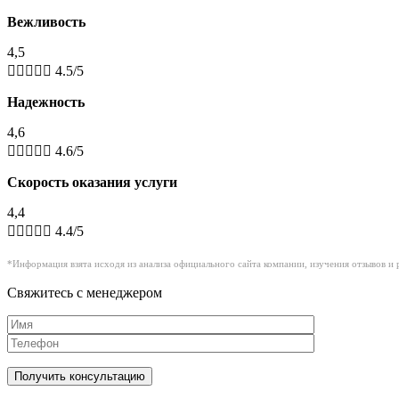
Вежливость
4,5





4.5/5
Надежность
4,6





4.6/5
Скорость оказания услуги
4,4





4.4/5
*Информация взята исходя из анализа официального сайта компании, изучения отзывов и 
Свяжитесь с менеджером