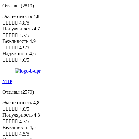
Отзывы (2819)
Экспертность 4,8





4.8/5
Популярность 4,7





4.7/5
Вежливость 4,9





4.9/5
Надежность 4,6





4.6/5
УПР
Отзывы (2579)
Экспертность 4,8





4.8/5
Популярность 4,3





4.3/5
Вежливость 4,5





4.5/5