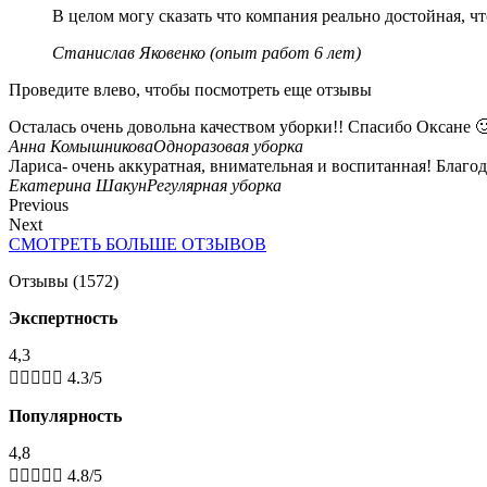
В целом могу сказать что компания реально достойная, чт
Станислав Яковенко (опыт работ 6 лет)
Проведите влево, чтобы посмотреть еще отзывы
Осталась очень довольна качеством уборки!! Спасибо Оксане 
Анна Комышникова
Одноразовая уборка
Лариса- очень аккуратная, внимательная и воспитанная! Благод
Екатерина Шакун
Регулярная уборка
Previous
Next
СМОТРЕТЬ БОЛЬШЕ ОТЗЫВОВ
Отзывы (1572)
Экспертность
4,3





4.3/5
Популярность
4,8





4.8/5