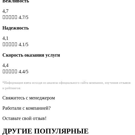
Вежливость
4,7





4.7/5
Надежность
4,1





4.1/5
Скорость оказания услуги
4,4





4.4/5
*Информация взята исходя из анализа официального сайта компании, изучения отзывов
и рейтингов.
Свяжитесь с менеджером
Работали с компанией?
Оставьте свой отзыв!
ДРУГИЕ ПОПУЛЯРНЫЕ