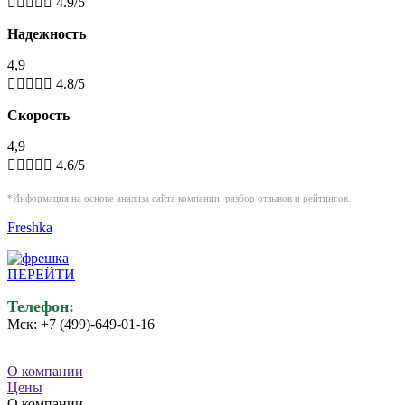





4.9/5
Надежность
4,9





4.8/5
Скорость
4,9





4.6/5
*Информация на основе анализа сайта компании,
разбор
отзывов и рейтингов.
Freshka
ПЕРЕЙТИ
Телефон:
Мск: +7 (499)-649-01-16
О компании
Цены
О компании