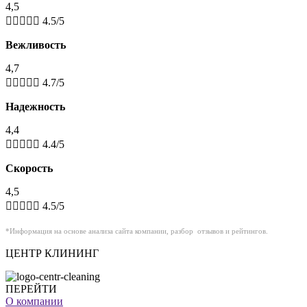
4,5





4.5/5
Вежливость
4,7





4.7/5
Надежность
4,4





4.4/5
Скорость
4,5





4.5/5
*Информация на основе анализа сайта компании,
разбор
отзывов и рейтингов.
ЦЕНТР КЛИНИНГ
ПЕРЕЙТИ
О компании